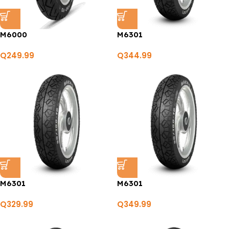
M6000
M6301
Q
249.99
Q
344.99
M6301
M6301
Q
329.99
Q
349.99