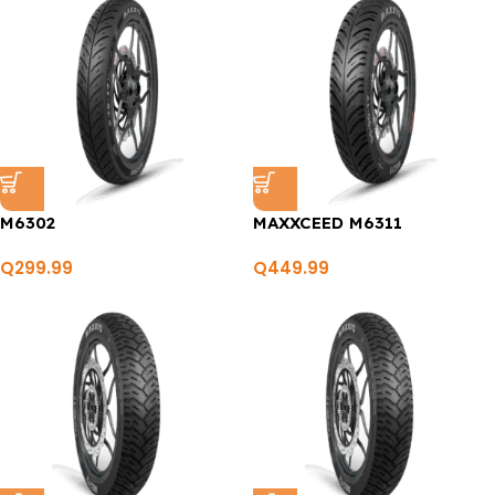
M6302
MAXXCEED M6311
Q
299.99
Q
449.99