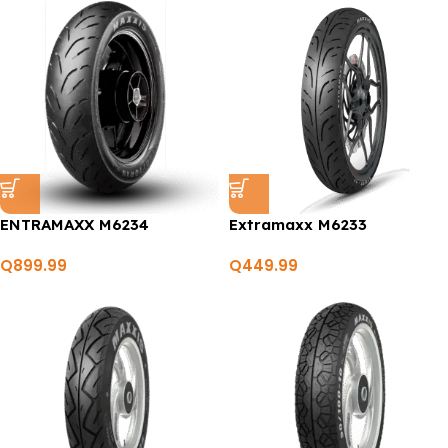
ENTRAMAXX M6234
Extramaxx M6233
Q
899.99
Q
449.99