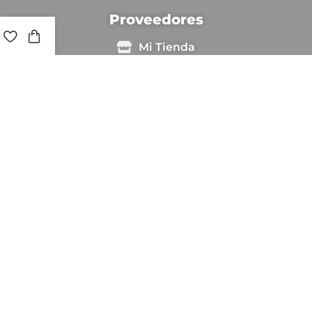
Proveedores
Mi Tienda
Crear Tienda
Freelancers
Ingresar
Sé Freelancer
Copyright © [anio_actual] Chapingestore. Reservados
todos los derechos.
Estamos utilizando pago seguro para