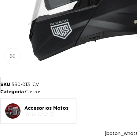
Haga clic para ampliar
SKU
580-013_CV
Categoría
Cascos
Accesorios Motos
[boton_what