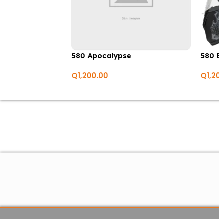
580 Apocalypse
580 
Q
1,200.00
Q
1,2