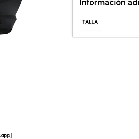
Información adi
TALLA
sapp]