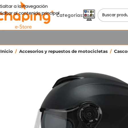
Saltar a la navegación
Saltar al contenido principal
Categorías:
Inicio
/
Accesorios y repuestos de motocicletas
/
Casc