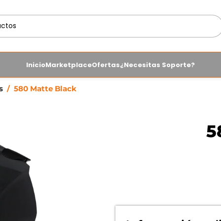
Inicio
Marketplace
Ofertas
¿Necesitas Soporte?
os
/
580 Matte Black
5