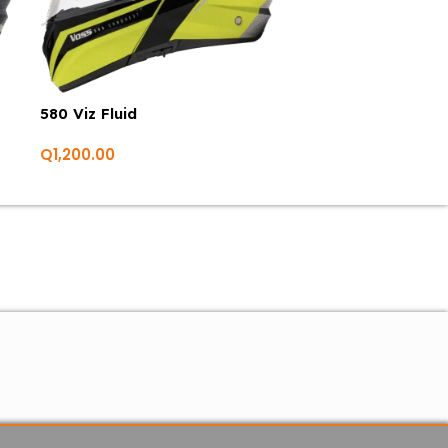
580 Viz Fluid
580 White fluid
Q
1,200.00
Q
1,200.00