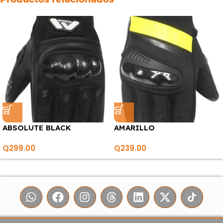
ABSOLUTE BLACK
AMARILLO
Q
299.00
Q
239.00