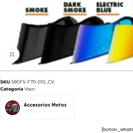
Haga clic para ampliar
SKU
580FS-F70-010_CV
Categoría
Visor
Accesorios Motos
[boton_what