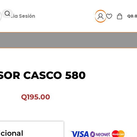
Inicia Sesión
Q
0.
SOR CASCO 580
Q
195.00
cional