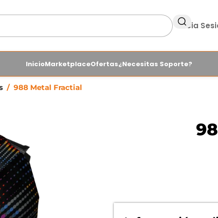
Inicia Ses
Inicio
Marketplace
Ofertas
¿Necesitas Soporte?
os
/
988 Metal Fractial
98