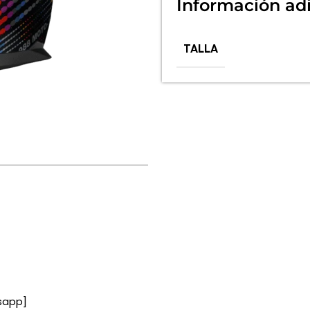
Información adi
TALLA
sapp]