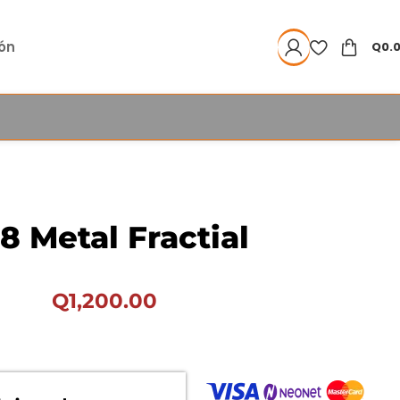
ión
Q
0.
8 Metal Fractial
Q
1,200.00