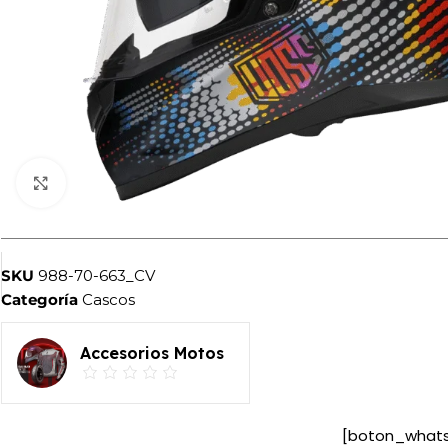
Haga clic para ampliar
SKU
988-70-663_CV
Categoría
Cascos
Accesorios Motos
[boton_what