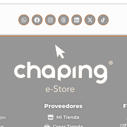
F
Proveedores
Mi Tienda
ión
Crear Tienda
se