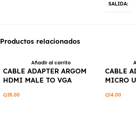
SALIDA:
Productos relacionados
Añadir al carrito
A
CABLE ADAPTER ARGOM
CABLE A
HDMI MALE TO VGA
MICRO U
FEMALE 6″/15CM ARG-CB-
FEMALE 
Q
35.00
Q
14.00
0055
CB-0051