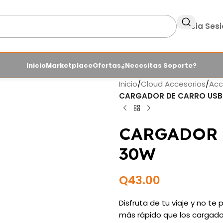
Inicia Ses
Inicio
Marketplace
Ofertas
¿Necesitas Soporte?
Inicio
/
Cloud Accesorios
/
Acc
CARGADOR DE CARRO USB 
CARGADOR 
30W
Q
43.00
Disfruta de tu viaje y no t
más rápido que los cargado