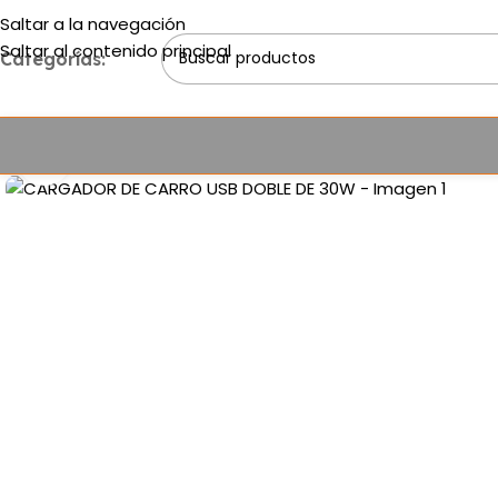
Saltar a la navegación
Saltar al contenido principal
Categorías:
Haga clic para ampliar