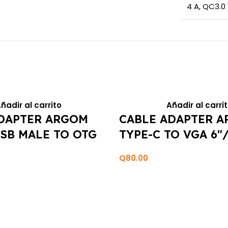
4 A
,
QC3.0 
ñadir al carrito
Añadir al carri
DAPTER ARGOM
CABLE ADAPTER 
SB MALE TO OTG
TYPE-C TO VGA 6″
USB 6″/15CM ARG-
Q
80.00