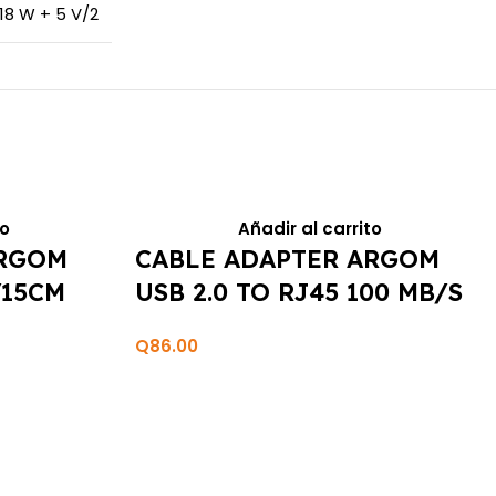
18 W + 5 V/2
to
Añadir al carrito
ARGOM
CABLE ADAPTER ARGOM
/15CM
USB 2.0 TO RJ45 100 MB/S
6″/15CM
Q
86.00