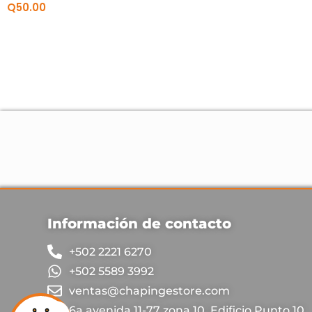
Q
50.00
Información de contacto
+502 2221 6270
+502 5589 3992
ventas@chapingestore.com
6a avenida 11-77 zona 10, Edificio Punto 10