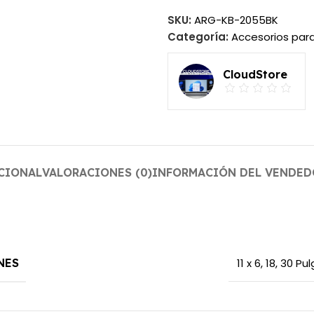
SKU:
ARG-KB-2055BK
Categoría:
Accesorios pa
CloudStore
CIONAL
VALORACIONES (0)
INFORMACIÓN DEL VENDED
NES
11 x 6
,
18
,
30 Pu