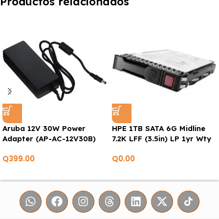
Productos relacionados
Aruba 12V 30W Power
HPE 1TB SATA 6G Midline
Adapter (AP-AC-12V30B)
7.2K LFF (3.5in) LP 1yr Wty
Digitally Signed Firmware
Q
399.00
Q
0.00
HDD