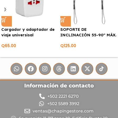
Cargador y adaptador de
SOPORTE DE
viaje universisal
INCLINACIÓN 55-90″ MÁX.
800X600
Q
65.00
Q
125.00
Información de contacto
+502 2221 6270
+502 5589 3992
ventas@chapingestore.com