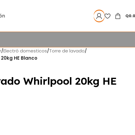
ión
Q
0.
r
/
Electró domesticos
/
Torre de lavado
/
 20kg HE Blanco
vado Whirlpool 20kg HE