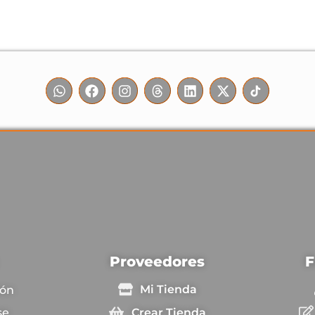
F
Proveedores
Mi Tienda
ión
Crear Tienda
se