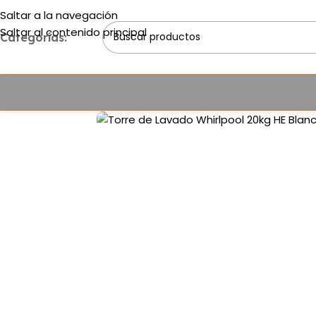
Saltar a la navegación
Saltar al contenido principal
Categorías: