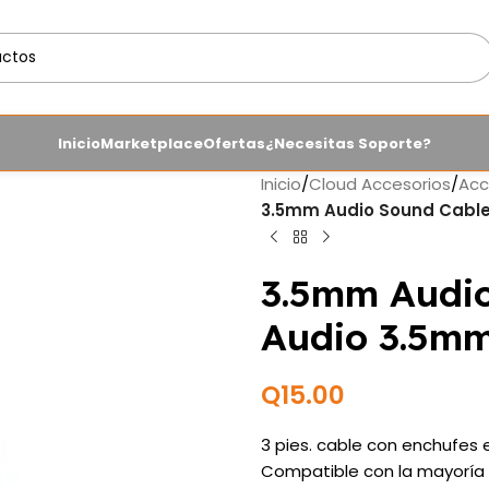
Inicio
Marketplace
Ofertas
¿Necesitas Soporte?
Inicio
/
Cloud Accesorios
/
Acc
3.5mm Audio Sound Cable 
3.5mm Audio
Audio 3.5mm
Q
15.00
3 pies. cable con enchufe
Compatible con la mayoría d