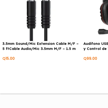
3.5mm Sound/Mic Extension Cable M/F –
Audífono USB
5 ftCable Audio/Mic 3.5mm M/F – 1.5 m
y Control de
Q
15.00
Q
99.00