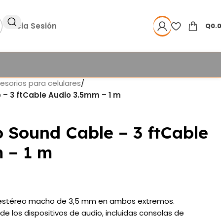
Inicia Sesión
Q
0.
esorios para celulares
/
– 3 ftCable Audio 3.5mm – 1 m
 Sound Cable – 3 ftCable
 – 1 m
s estéreo macho de 3,5 mm en ambos extremos.
e los dispositivos de audio, incluidas consolas de