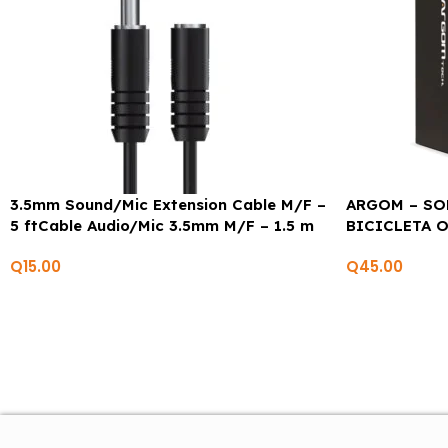
3.5mm Sound/Mic Extension Cable M/F –
ARGOM – SO
5 ftCable Audio/Mic 3.5mm M/F – 1.5 m
BICICLETA 
Q
15.00
Q
45.00