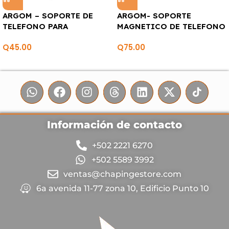
ARGOM – SOPORTE DE
ARGOM- SOPORTE
TELEFONO PARA
MAGNETICO DE TELEFONO
BICICLETA O
PARA CARRO
Q
45.00
Q
75.00
MOTOCICLETA
Información de contacto
+502 2221 6270
+502 5589 3992
ventas@chapingestore.com
6a avenida 11-77 zona 10, Edificio Punto 10