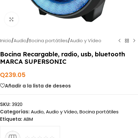
Haga clic para ampliar
Inicio
/
Audio
/
Bocina portátiles
/
Audio y Vídeo
Bocina Recargable, radio, usb, bluetooth
MARCA SUPERSONIC
Q
239.05
Añadir a la lista de deseos
SKU:
3920
Categorías:
Audio
,
Audio y Vídeo
,
Bocina portátiles
Etiqueta:
ABM