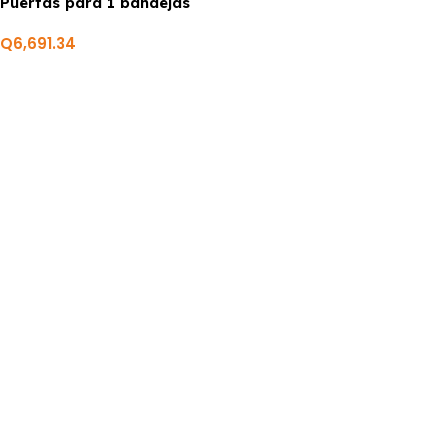
Puertas para 1 bandejas
acero inoxidable
Q
6,691.34