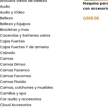
Articulos varios de belleza
Maquina para
Audio
con accesor
Audio y Vídeo
BRENTWOOD
Belleza
Q
309.06
Belleza y Equipos
Bicicletas y mas
Cacerolas y Sartenes varios
Cajas Fuertes
Cajas Fuertes Y de armeria
Calzado
Camas
Camas Dimsa
Camas Facenco
Camas Facomsa
Camas Florida
Camas, colchones y muebles
Camillas y spa
Car audio y accesorios
Cloud Accesorios