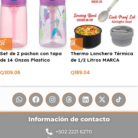
Set de 2 pachon con tapa
Thermo Lonchera Térmica
de 14 Onzas Plastico
de 1/2 Litros MARCA
infantil MARCA CONTIGO
BRENTWOOD
Q
309.06
Q
189.04
Información de contacto
+502 2221 6270