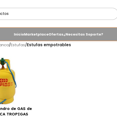
Inicio
Marketplace
Ofertas
¿Necesitas Soporte?
lanca
/
Estufas
/
Estufas empotrables
indro de GAS de
ARCA TROPIGAS