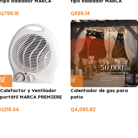
tipo Radiador MARCA
tipo Radiador MARCA
PREMIERE BY ABM
PREMIERE BY ABM
Q
799.16
Q
699.14
Calefactor y Ventilador
Calentador de gas para
portátil MARCA PREMIERE
patio
BY ABM
Q
219.04
Q
4,090.82