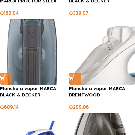
MARCA PROCTOR SILEX
BLACK & DECKER
Q
189.04
Q
339.07
Plancha a vapor MARCA
Plancha a vapor MARCA
BLACK & DECKER
BRENTWOOD
Q
689.14
Q
299.06