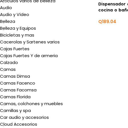
Articulos varios de belleza
Dispensador 
Audio
cocina o bañ
Audio y Vídeo
MARCA PREM
Belleza
Q
189.04
Belleza y Equipos
Bicicletas y mas
Cacerolas y Sartenes varios
Cajas Fuertes
Cajas Fuertes Y de armeria
Calzado
Camas
Camas Dimsa
Camas Facenco
Camas Facomsa
Camas Florida
Camas, colchones y muebles
Camillas y spa
Car audio y accesorios
Cloud Accesorios