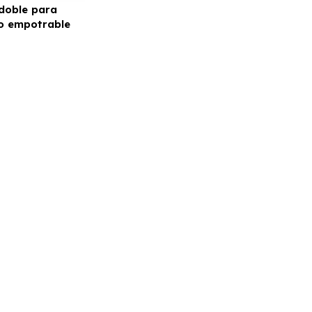
doble para
o empotrable
IERE BY ABM