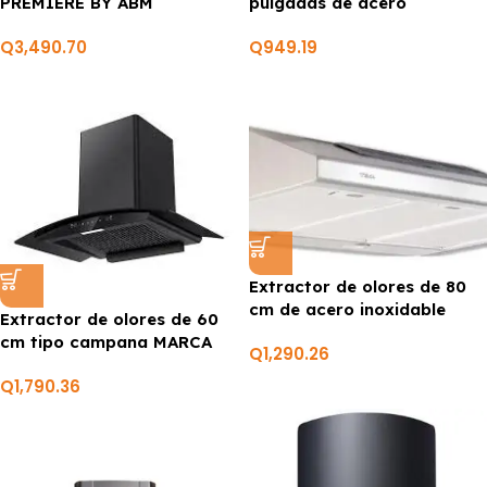
PREMIERE BY ABM
pulgadas de acero
inoxidable MARCA
Q
3,490.70
Q
949.19
PREMIERE BY ABM
Extractor de olores de 80
cm de acero inoxidable
Extractor de olores de 60
MARCA TEKA
cm tipo campana MARCA
Q
1,290.26
PREMIERE BY ABM
Q
1,790.36