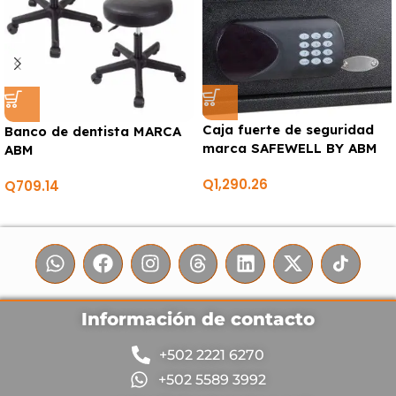
Caja fuerte de seguridad
Banco de dentista MARCA
marca SAFEWELL BY ABM
ABM
Q
1,290.26
Q
709.14
Información de contacto
+502 2221 6270
+502 5589 3992