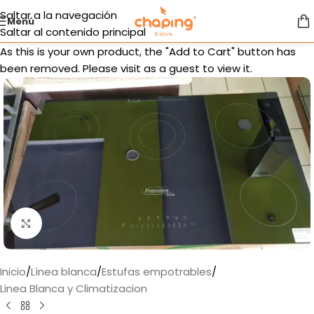
Saltar a la navegación
Menú
Saltar al contenido principal
As this is your own product, the "Add to Cart" button has
been removed. Please visit as a guest to view it.
Haga clic para ampliar
Inicio
/
Línea blanca
/
Estufas empotrables
/
Linea Blanca y Climatizacion