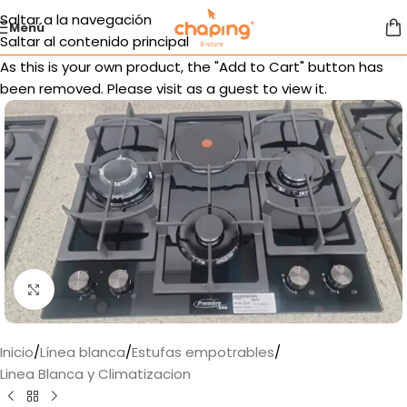
Saltar a la navegación
Menú
Saltar al contenido principal
As this is your own product, the "Add to Cart" button has
been removed. Please visit as a guest to view it.
Haga clic para ampliar
Inicio
/
Línea blanca
/
Estufas empotrables
/
Linea Blanca y Climatizacion