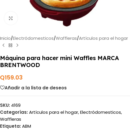
Haga clic para ampliar
Inicio
/
Electródomesticos
/
Waffleras
/
Artículos para el hogar
Máquina para hacer mini Waffles MARCA
BRENTWOOD
Q
159.03
Añadir a la lista de deseos
SKU:
4169
Categorías:
Artículos para el hogar
,
Electródomesticos
,
Waffleras
Etiqueta:
ABM