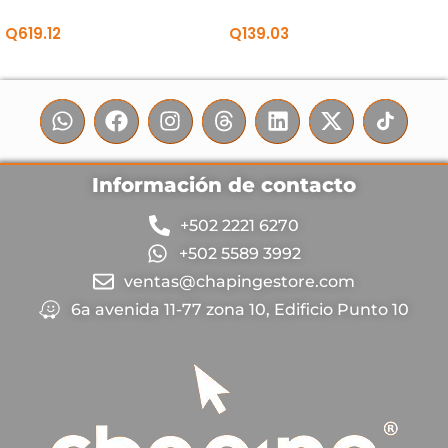
BEACH
BEYOND
Q
619.12
Q
139.03
Información de contacto
+502 2221 6270
+502 5589 3992
ventas@chapingestore.com
6a avenida 11-77 zona 10, Edificio Punto 10