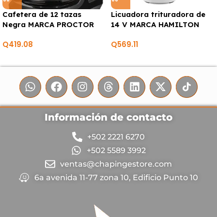
Cafetera de 12 tazas
Licuadora trituradora de
Negra MARCA PROCTOR
14 V MARCA HAMILTON
SILEX
BEACH
Q
419.08
Q
569.11
Información de contacto
+502 2221 6270
+502 5589 3992
ventas@chapingestore.com
6a avenida 11-77 zona 10, Edificio Punto 10