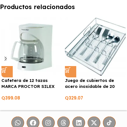
Productos relacionados
Cafetera de 12 tazas
Juego de cubiertos de
MARCA PROCTOR SILEX
acero inoxidable de 20
piezas con bandeja MARCA
Q
399.08
Q
329.07
EUROHOME