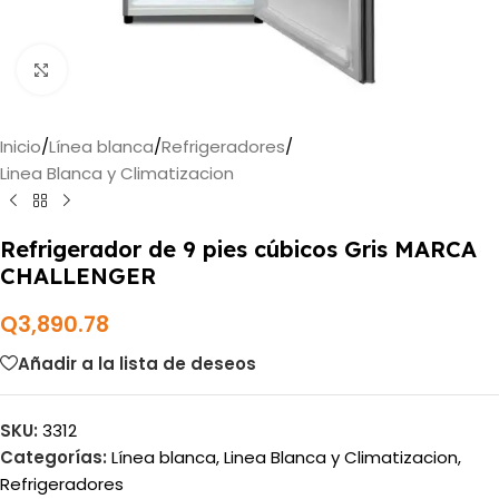
Haga clic para ampliar
Inicio
/
Línea blanca
/
Refrigeradores
/
Linea Blanca y Climatizacion
Refrigerador de 9 pies cúbicos Gris MARCA
CHALLENGER
Q
3,890.78
Añadir a la lista de deseos
SKU:
3312
Categorías:
Línea blanca
,
Linea Blanca y Climatizacion
,
Refrigeradores