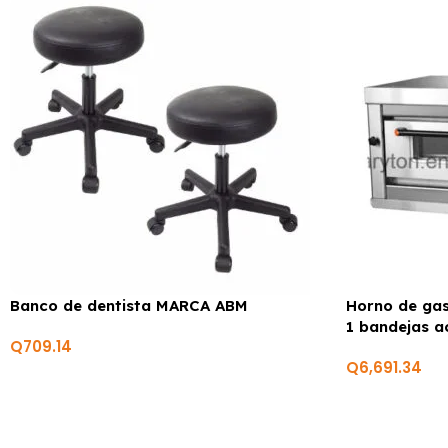
Banco de dentista MARCA ABM
Horno de gas
1 bandejas a
Q
709.14
Q
6,691.34