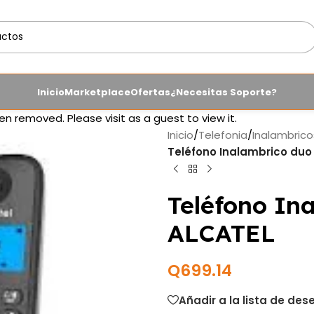
Inicio
Marketplace
Ofertas
¿Necesitas Soporte?
en removed. Please visit as a guest to view it.
Inicio
/
Telefonia
/
Inalambrico
Teléfono Inalambrico du
Teléfono In
ALCATEL
Q
699.14
Añadir a la lista de des