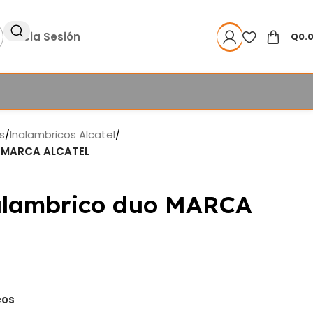
Inicia Sesión
Q
0.
s
/
Inalambricos Alcatel
/
o MARCA ALCATEL
alambrico duo MARCA
eos