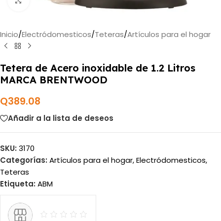
Haga clic para ampliar
Inicio
/
Electródomesticos
/
Teteras
/
Artículos para el hogar
Tetera de Acero inoxidable de 1.2 Litros
MARCA BRENTWOOD
Q
389.08
Añadir a la lista de deseos
SKU:
3170
Categorías:
Artículos para el hogar
,
Electródomesticos
,
Teteras
Etiqueta:
ABM