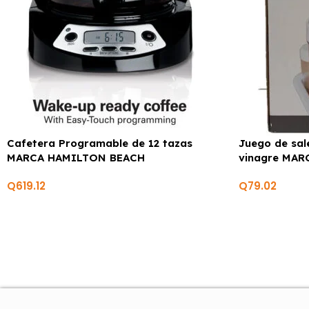
Cafetera Programable de 12 tazas
Juego de sal
MARCA HAMILTON BEACH
vinagre MA
Q
619.12
Q
79.02