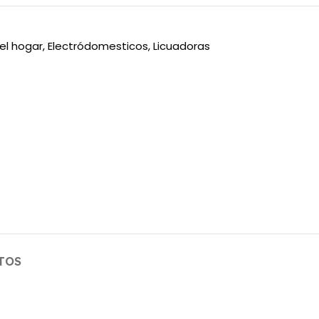
 el hogar
,
Electródomesticos
,
Licuadoras
TOS