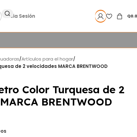
Inicia Sesión
Q
0.
cuadoras
/
Artículos para el hogar
/
urquesa de 2 velocidades MARCA BRENTWOOD
etro Color Turquesa de 2
es MARCA BRENTWOOD
eos