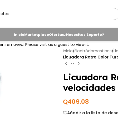
Inicio
Marketplace
Ofertas
¿Necesitas Soporte?
en removed. Please visit as a guest to view it.
Inicio
/
Electródomesticos
/
Li
Licuadora Retro Color T
Licuadora R
velocidad
Q
409.08
Añadir a la lista de des