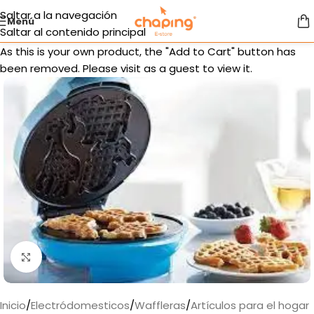
Saltar a la navegación
Menú
Saltar al contenido principal
As this is your own product, the "Add to Cart" button has
been removed. Please visit as a guest to view it.
Haga clic para ampliar
Inicio
/
Electródomesticos
/
Waffleras
/
Artículos para el hogar