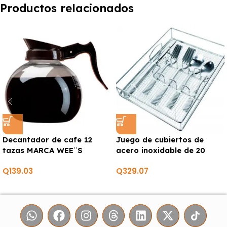
Productos relacionados
Decantador de cafe 12
Juego de cubiertos de
tazas MARCA WEE¨S
acero inoxidable de 20
BEYOND
piezas con bandeja MARCA
Q
139.03
Q
329.07
EUROHOME