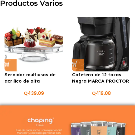
Productos Varios
Servidor multiusos de
Cafetera de 12 tazas
acrilico de alta
Negra MARCA PROCTOR
resistencia MARCA
SILEX
Q
439.09
Q
419.08
FRIDGEMATE