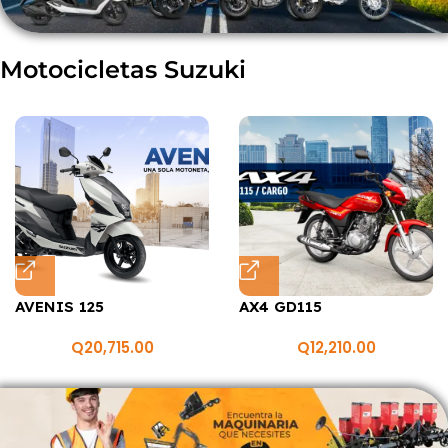
Motocicletas Suzuki
AVENIS 125
AX4 GD115
Q
20,715.00
Q
12,210.00