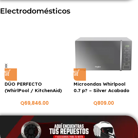
Electrodomésticos
DÚO PERFECTO
Microondas Whirlpool
(WhirlPool / KitchenAid)
0.7 p? – Silver Acabado
Espejo
Q
69,846.00
Q
809.00