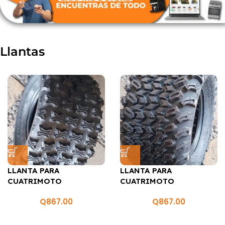
Llantas
LLANTA PARA
LLANTA PARA
CUATRIMOTO
CUATRIMOTO
WORCRAFT F818 21X10-8
WORCRAFT F918B 22X11-
Q
867.00
Q
867.00
10