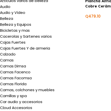
Articulos varios de belleza
Plancha Anti
Cobre Cerám
Audio
BELLA
Audio y Vídeo
Q
479.10
Belleza
Belleza y Equipos
Bicicletas y mas
Cacerolas y Sartenes varios
Cajas Fuertes
Cajas Fuertes Y de armeria
Calzado
Camas
Camas Dimsa
Camas Facenco
Camas Facomsa
Camas Florida
Camas, colchones y muebles
Camillas y spa
Car audio y accesorios
Cloud Accesorios