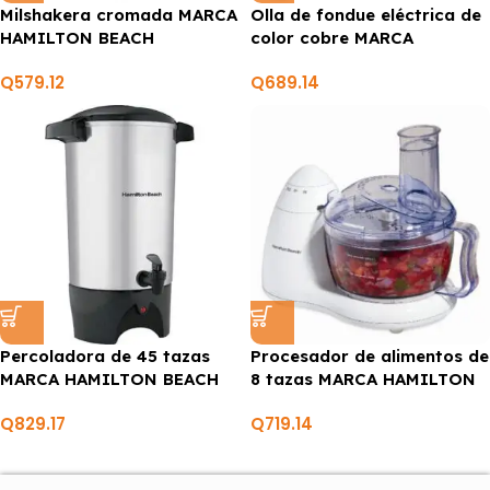
Milshakera cromada MARCA
Olla de fondue eléctrica de
HAMILTON BEACH
color cobre MARCA
HAMILTON BEACH
Q
579.12
Q
689.14
Percoladora de 45 tazas
Procesador de alimentos de
MARCA HAMILTON BEACH
8 tazas MARCA HAMILTON
BEACH
Q
829.17
Q
719.14