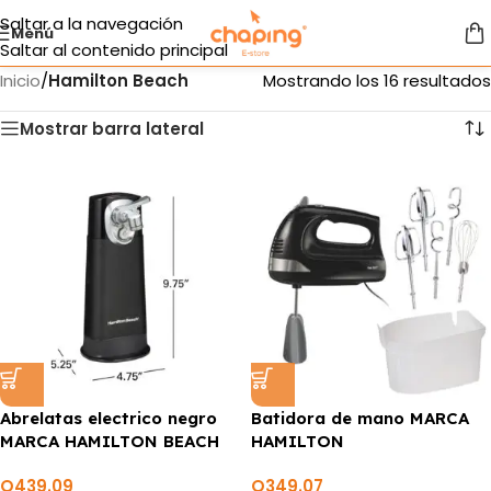
Saltar a la navegación
Menú
Saltar al contenido principal
Inicio
/
Hamilton Beach
Mostrando los 16 resultados
Mostrar barra lateral
Abrelatas electrico negro
Batidora de mano MARCA
MARCA HAMILTON BEACH
HAMILTON
Q
439.09
Q
349.07