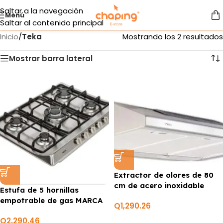
Saltar a la navegación
Menú
Saltar al contenido principal
Inicio
/
Teka
Mostrando los 2 resultados
Mostrar barra lateral
Extractor de olores de 80
cm de acero inoxidable
Estufa de 5 hornillas
MARCA TEKA
empotrable de gas MARCA
Q
1,290.26
TEKA
Q
2,290.46